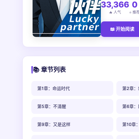
33,366
0
🔥 人气
⭐ 推
📖 开始阅读
📚 章节列表
第1章：命运时代
第2章：
第5章：不清醒
第6章：
第9章：又是这样
第10章