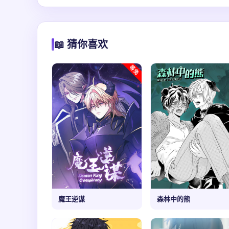
📖 猜你喜欢
魔王逆谋
森林中的熊