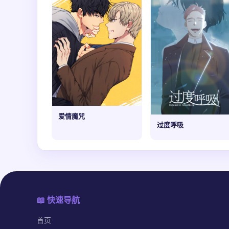
爱情魔咒
过度呼吸
📖 快速导航
首页