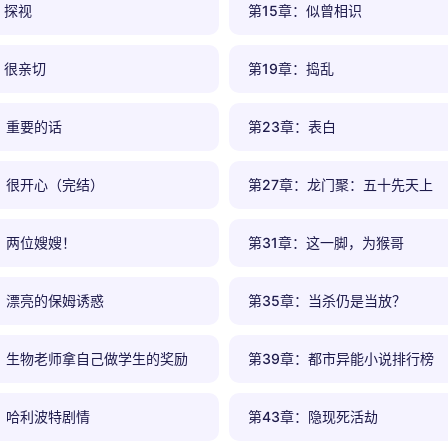
：探视
第15章：似曾相识
：很亲切
第19章：捣乱
：重要的话
第23章：表白
：很开心（完结）
第27章：龙门聚：五十先天上
：两位嫂嫂！
第31章：这一脚，为猴哥
：漂亮的保姆诱惑
第35章：当杀仍是当放？
：生物老师拿自己做学生的奖励
第39章：都市异能小说排行榜
：哈利波特剧情
第43章：隐现死活劫