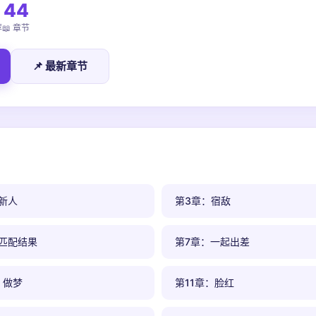
44
荐
📖 章节
📌 最新章节
新人
第3章：宿敌
匹配结果
第7章：一起出差
：做梦
第11章：脸红