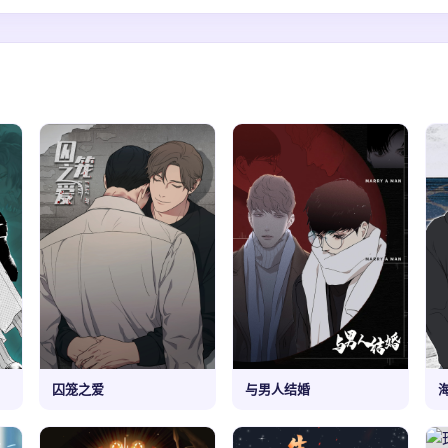
囚笼之爱
与男人结婚