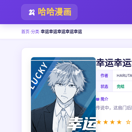
🍌
哈哈漫画
首页
›
分类
›
幸运幸运幸运幸运幸运
幸运幸运
作者
HARUT
状态
完结
📖 简介
传说中，这扇门后
★★★★ ☆