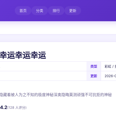
首页
分类
排行
更新
幸运幸运幸运
A
类型
彩虹 / 
更新
2026-0
隐藏着被人为之不知的极度神秘深奥隐晦莫测顽强不可抗拒的神秘
4.2
(128 人评分)