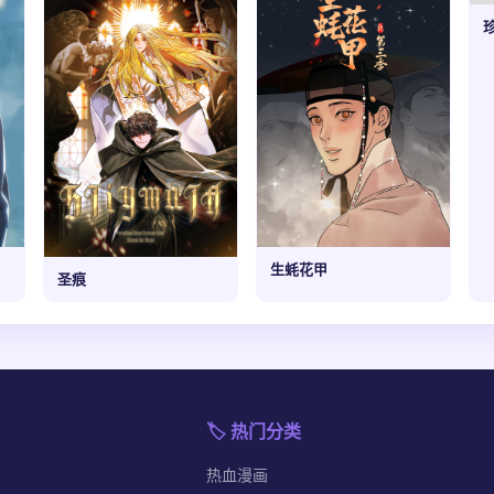
生蚝花甲
圣痕
🏷️ 热门分类
热血漫画