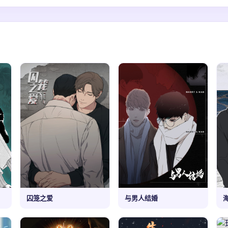
囚笼之爱
与男人结婚