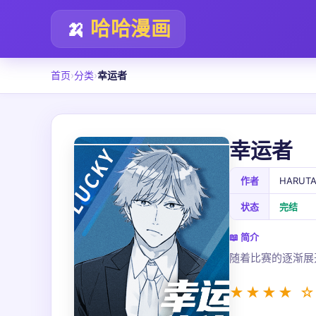
🍌
哈哈漫画
首页
›
分类
›
幸运者
幸运者
作者
HARUT
状态
完结
📖 简介
随着比赛的逐渐展
★★★★ ☆