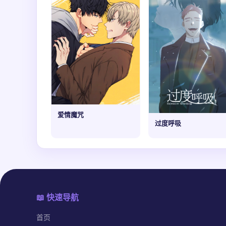
爱情魔咒
过度呼吸
📖 快速导航
首页