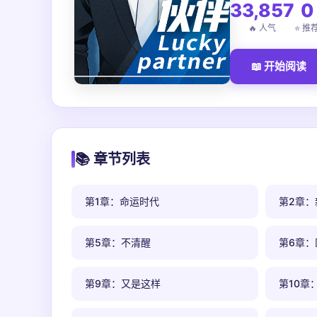
33,857
0
🔥 人气
⭐ 推
📖 开始阅读
📚 章节列表
第1章：命运时代
第2章：
第5章：不清醒
第6章：
第9章：又是这样
第10章