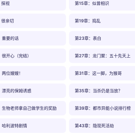
：探视
第15章：似曾相识
：很亲切
第19章：捣乱
：重要的话
第23章：表白
：很开心（完结）
第27章：龙门聚：五十先天上
：两位嫂嫂！
第31章：这一脚，为猴哥
：漂亮的保姆诱惑
第35章：当杀仍是当放？
：生物老师拿自己做学生的奖励
第39章：都市异能小说排行榜
：哈利波特剧情
第43章：隐现死活劫