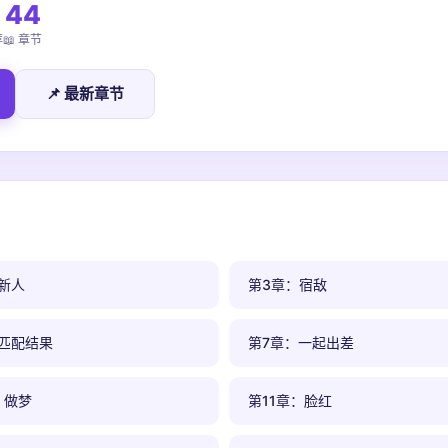
44
荐
📖 章节
📌 最新章节
新人
第3章：宿敌
匹配结果
第7章：一起出差
：做梦
第11章：脸红