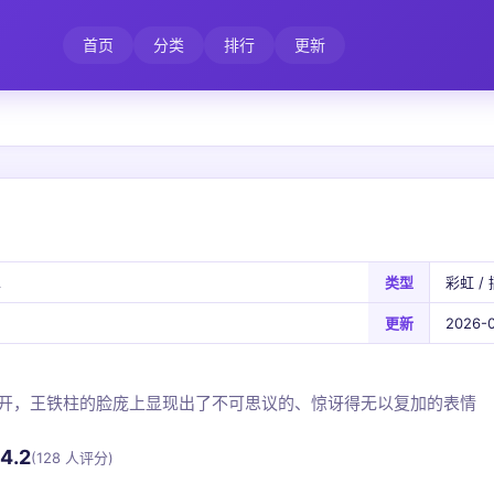
首页
分类
排行
更新
A
类型
彩虹 / 
更新
2026-0
开，王铁柱的脸庞上显现出了不可思议的、惊讶得无以复加的表情
4.2
(128 人评分)