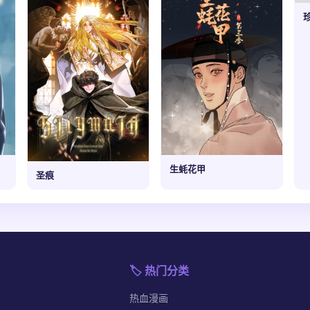
生蚝花甲
圣痕
🏷️ 热门分类
热血漫画