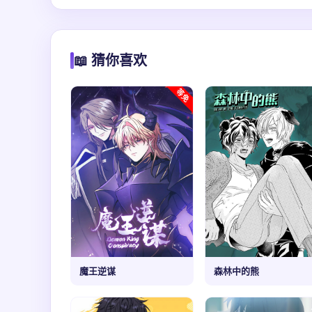
📖 猜你喜欢
魔王逆谋
森林中的熊