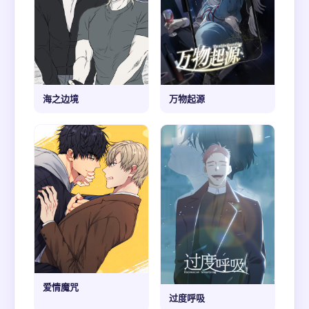
海之边境
万物起源
爱情魔咒
过度呼吸