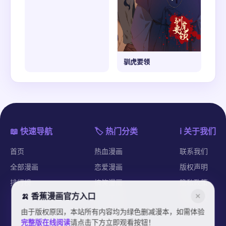
驯虎要领
📖 快速导航
🏷️ 热门分类
ℹ️ 关于我们
首页
热血漫画
联系我们
全部漫画
恋爱漫画
版权声明
排行榜
搞笑漫画
隐私政策
🍌 香蕉漫画官方入口
✕
都市漫画
用户协议
由于版权原因，本站所有内容均为绿色删减漫本，如需体验
纯爱漫画
完整版在线阅读
请点击下方立即观看按钮！