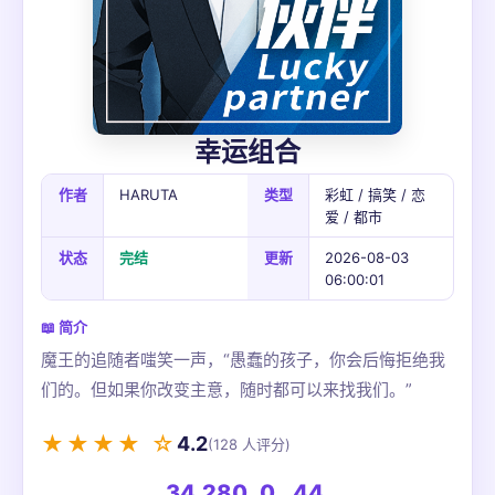
幸运组合
作者
HARUTA
类型
彩虹 / 搞笑 / 恋
爱 / 都市
状态
完结
更新
2026-08-03
06:00:01
📖 简介
魔王的追随者嗤笑一声，“愚蠢的孩子，你会后悔拒绝我
们的。但如果你改变主意，随时都可以来找我们。”
★★★★ ☆
4.2
(128 人评分)
34,280
0
44