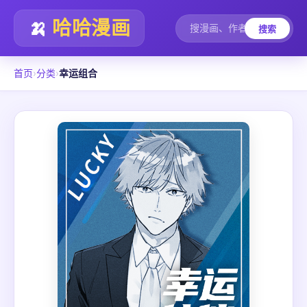
🍌
哈哈漫画
搜索
首页
›
分类
›
幸运组合