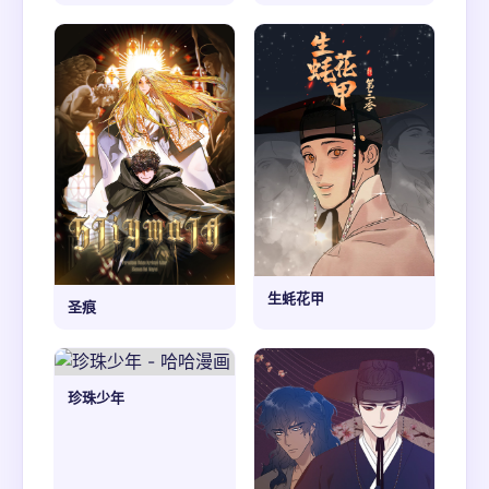
生蚝花甲
圣痕
珍珠少年