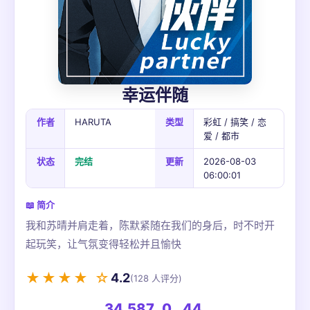
幸运伴随
作者
HARUTA
类型
彩虹 / 搞笑 / 恋
爱 / 都市
状态
完结
更新
2026-08-03
06:00:01
📖 简介
我和苏晴并肩走着，陈默紧随在我们的身后，时不时开
起玩笑，让气氛变得轻松并且愉快
★★★★ ☆
4.2
(128 人评分)
34,587
0
44