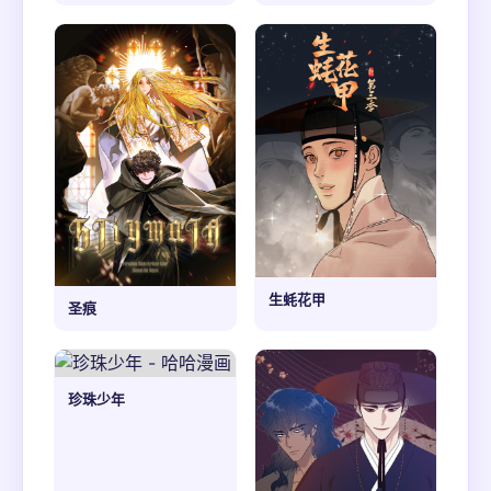
生蚝花甲
圣痕
珍珠少年