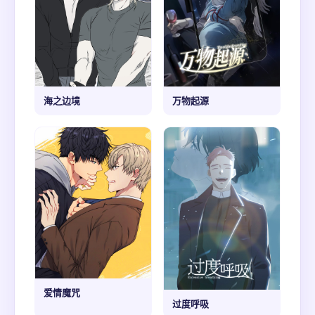
海之边境
万物起源
爱情魔咒
过度呼吸