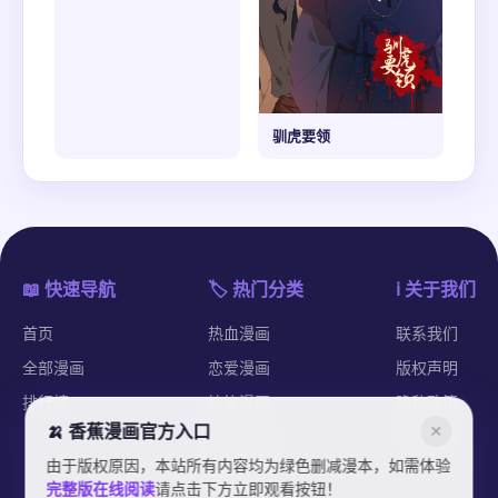
驯虎要领
📖 快速导航
🏷️ 热门分类
ℹ️ 关于我们
首页
热血漫画
联系我们
全部漫画
恋爱漫画
版权声明
排行榜
搞笑漫画
隐私政策
🍌 香蕉漫画官方入口
✕
都市漫画
用户协议
由于版权原因，本站所有内容均为绿色删减漫本，如需体验
纯爱漫画
完整版在线阅读
请点击下方立即观看按钮！