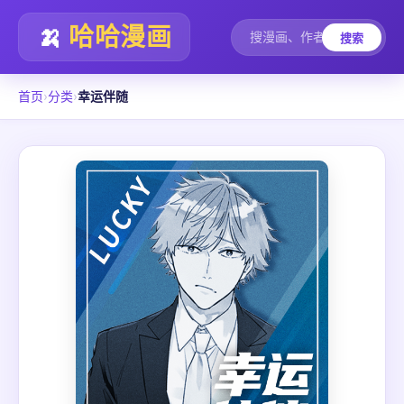
🍌
哈哈漫画
搜索
首页
›
分类
›
幸运伴随