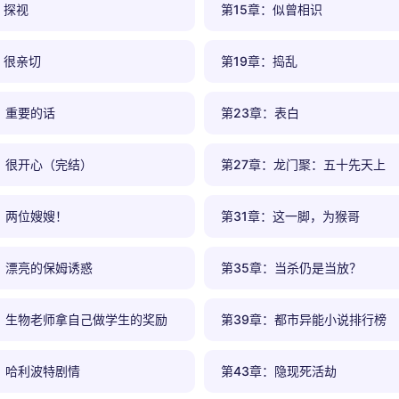
：探视
第15章：似曾相识
：很亲切
第19章：捣乱
：重要的话
第23章：表白
：很开心（完结）
第27章：龙门聚：五十先天上
：两位嫂嫂！
第31章：这一脚，为猴哥
：漂亮的保姆诱惑
第35章：当杀仍是当放？
：生物老师拿自己做学生的奖励
第39章：都市异能小说排行榜
：哈利波特剧情
第43章：隐现死活劫