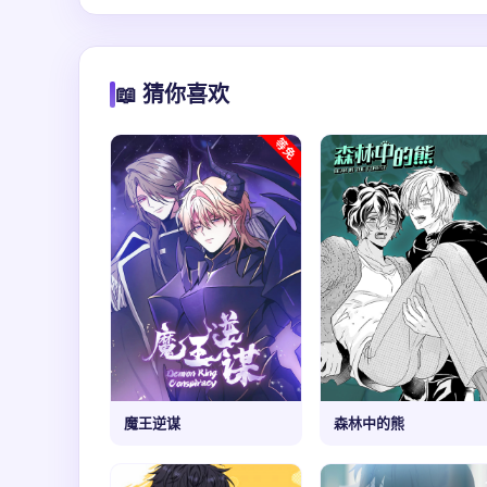
📖 猜你喜欢
魔王逆谋
森林中的熊