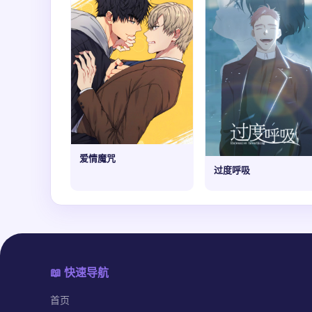
爱情魔咒
过度呼吸
📖 快速导航
首页