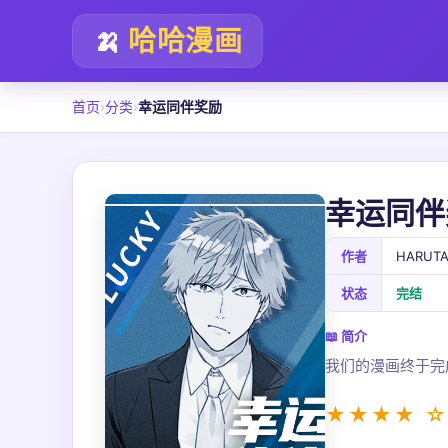
🍌
哈哈漫画
首页
›
分类
›
幸运同伴奖励
幸运同伴
作者
HARUT
状态
完结
📖 简介
我们的漫画终于完
★★★★ ☆