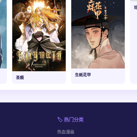
生蚝花甲
圣痕
🏷️ 热门分类
热血漫画