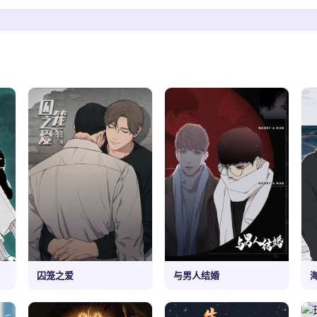
囚笼之爱
与男人结婚