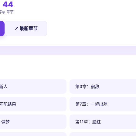
44
荐
📖 章节
📌 最新章节
新人
第3章：宿敌
匹配结果
第7章：一起出差
：做梦
第11章：脸红