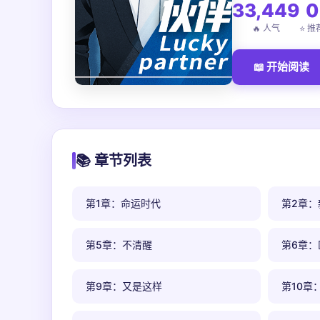
33,449
0
🔥 人气
⭐ 推
📖 开始阅读
📚 章节列表
第1章：命运时代
第2章：
第5章：不清醒
第6章：
第9章：又是这样
第10章